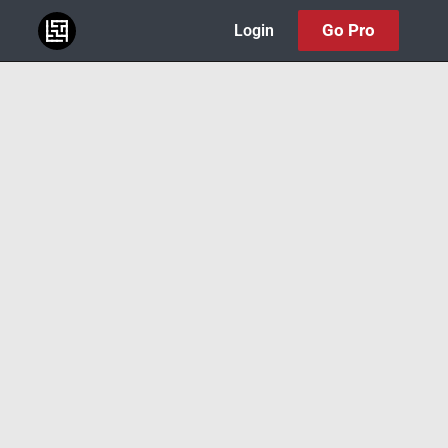
Go Pro
Login