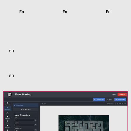
En
En
En
en
en