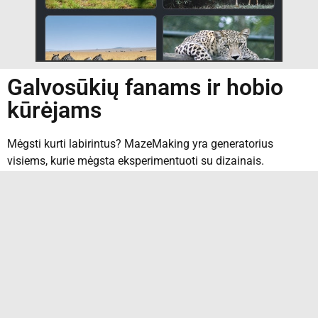
Galvosūkių fanams ir hobio
kūrėjams
Mėgsti kurti labirintus? MazeMaking yra generatorius
visiems, kurie mėgsta eksperimentuoti su dizainais.
Nesvarbu, ar kuri savo galvosūkius, žaidi su generatyviniu
dizainu, ar tiesiog mėgaujiesi naujais stiliais, šis įrankis
viską labai palengvina.
Pradėk nuo skirtingų algoritmų – Recursive Backtracking,
Prim arba Kruskal – ir kiekvienas labirintas gaus savitą,
įdomų išdėstymą. Rinkis klasikinius kvadratus arba
modernius šešiakampius ir reguliuok dydį bei sudėtingumą
kaip nori. Kiekvienas naujas labirintas automatiškai gauna