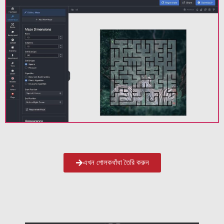
এখন গোলকধাঁধা তৈরি করুন