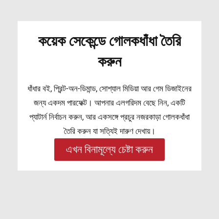
কয়েক সেকেন্ডে গোলকধাঁধা তৈরি
করুন
ধাঁধার বই, প্রিন্ট-অন-ডিমান্ড, সোশ্যাল মিডিয়া আর গেম ডিজাইনের
জন্য একদম পারফেক্ট। আপনার এলগরিদম বেছে নিন, একটি
প্যাটার্ন নির্বাচন করুন, আর একসঙ্গে প্রচুর নজরকাড়া গোলকধাঁধা
তৈরি করুন যা সত্যিই দারুণ দেখায়।
এখন বিনামূল্যে চেষ্টা করুন