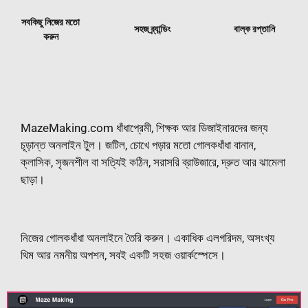
সবকিছু নিজের মতো
সহজ ব্র্যান্ডিং
বাল্ক রপ্তানি
করুন
MazeMaking.com ধাঁধাপ্রেমী, শিক্ষক আর ডিজাইনারদের জন্য
চূড়ান্ত অনলাইন টুল। জটিল, চোখে পড়ার মতো গোলকধাঁধা বানান,
ক্লাসিক, সৃজনশীল বা সত্যিই কঠিন, সরাসরি ব্রাউজারে, দ্রুত আর ঝামেলা
ছাড়া।
নিজের গোলকধাঁধা অনলাইনে তৈরি করুন। একাধিক এলগরিদম, অসংখ্য
থিম আর নমনীয় অপশন, সবই একটি সহজ ওয়ার্কস্পেসে।