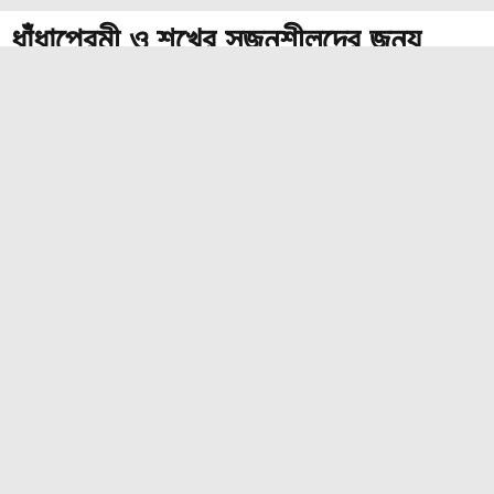
ধাঁধাপ্রেমী ও শখের সৃজনশীলদের জন্য
গোলকধাঁধা বানাতে ভালোবাসেন? MazeMaking তাদের জন্যই জেনারেটর, যারা
ডিজাইন নিয়ে পরীক্ষা করতে পছন্দ করেন। নিজের ধাঁধা বানান, জেনারেটিভ ডিজাইন নিয়ে
খেলুন বা নতুন স্টাইল নিয়ে মজা করুন, এই টুল সবকিছু খুব সহজ করে দেয়।
বিভিন্ন এলগরিদম দিয়ে শুরু করুন, Recursive Backtracking, Prim বা
Kruskal, আর প্রতিটি গোলকধাঁধা পায় নিজস্ব আকর্ষণীয় বিন্যাস। ক্লাসিক বর্গক্ষেত্র
বা আধুনিক ষড়ভুজের মধ্যে বেছে নিন, আর আকার ও কঠিনতা নিজের মতো ঠিক করুন।
প্রতিটি নতুন গোলকধাঁধার সঙ্গে আসে নতুন থিমযুক্ত পটভূমি, বাড়তি পরিশ্রম ছাড়াই।
গোলকধাঁধা তৈরি করুন