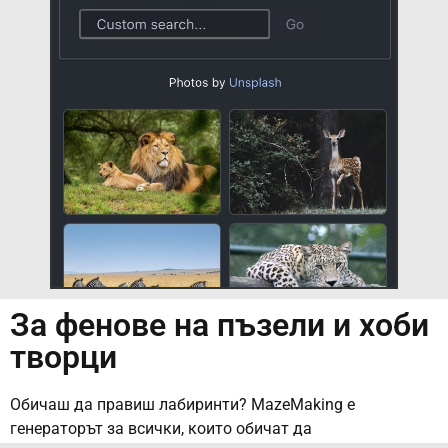
За фенове на пъзели и хоби
творци
Обичаш да правиш лабиринти? MazeMaking е
генераторът за всички, които обичат да